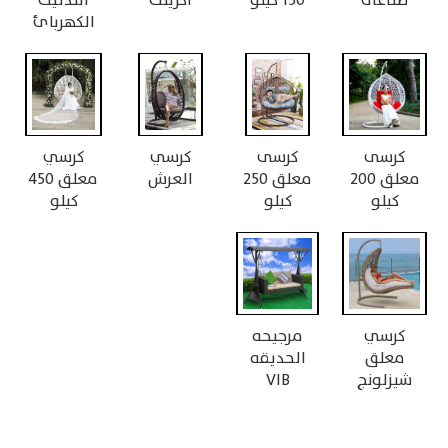
صناعى
150 كيلو
اكريلك
التدليك
الكهربائ
كرسى
كرسى
كرسي
كرسي
معلق 200
معلق 250
العرش
معلق 450
كيلو
كيلو
كيلو
كرسي
مرجيحه
معلق
الحديقه
شيزلونج
VIB