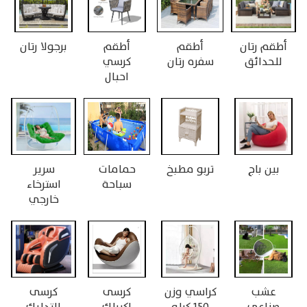
أطقم رتان
أطقم
أطقم
برجولا رتان
للحدائق
سفره رتان
كرسي
احبال
بين باج
تربو مطبخ
حمامات
سرير
سباحة
استرخاء
خارجي
عشب
كراسي وزن
كرسى
كرسى