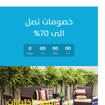
خصومات تصل
الى 70%
0
00
00
00
Days
Hr
Min
Sc
افضل اختيارات