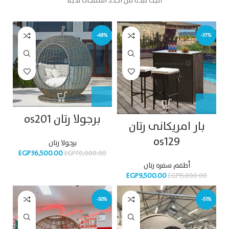
اليك نبذة من اجدد المنتجات لدينا
-48%
-37%
برجولا رتان os201
بار امريكانى رتان
os129
برجولا رتان
EGP
36,500.00
EGP
70,000.00
أطقم سفره رتان
EGP
9,500.00
EGP
15,000.00
-50%
-51%