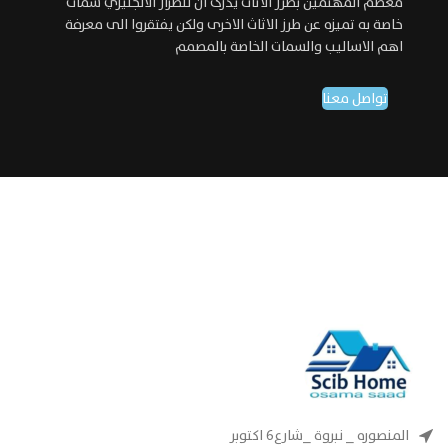
معظم المهتمين بطرز الاثاث يدرک ان للطراز الانجليزي سمات
خاصة به تميزه عن طرز الاثاث الاخرى ولکن يفتقروا الى معرفة
اهم الاساليب والسمات الخاصة بالمصمم
تواصل معنا
المنصوره _ نبروة _شارع٦ اكتوبر